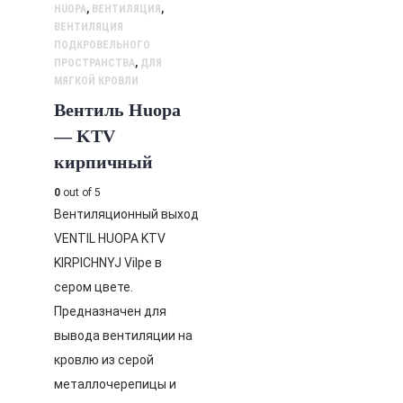
HUOPA
,
ВЕНТИЛЯЦИЯ
,
ВЕНТИЛЯЦИЯ
ПОДКРОВЕЛЬНОГО
ПРОСТРАНСТВА
,
ДЛЯ
МЯГКОЙ КРОВЛИ
Вентиль Huopa
— KTV
кирпичный
0
out of 5
Вентиляционный выход
VENTIL HUOPA KTV
KIRPICHNYJ Vilpe в
сером цвете.
Предназначен для
вывода вентиляции на
кровлю из серой
металлочерепицы и