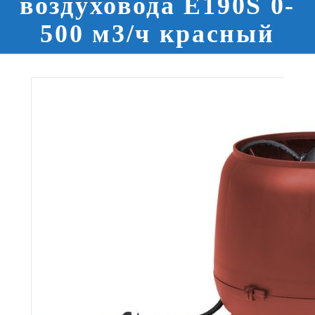
воздуховода E190S 0-
500 м3/ч красный