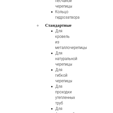
песчаной
черепицы
Кольцо
гидрозатвора
Стандартные
Для
кровель
из
металлочерепицы
Для
натуральной
черепицы
Для
гибкой
черепицы
Для
проходки
утепленных
труб
Для