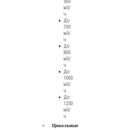
500
м3/
ч
До
700
м3/
ч
До
800
м3/
ч
До
1000
м3/
ч
До
1250
м3/
ч
Цокольные