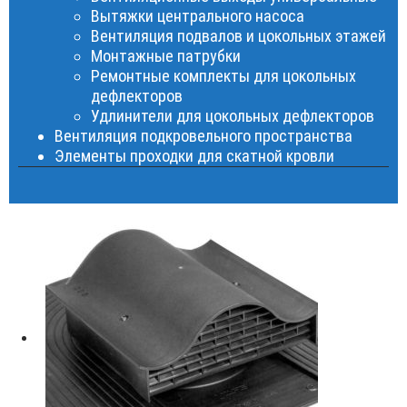
Вытяжки центрального насоса
Вентиляция подвалов и цокольных этажей
Монтажные патрубки
Ремонтные комплекты для цокольных
дефлекторов
Удлинители для цокольных дефлекторов
Вентиляция подкровельного пространства
Элементы проходки для скатной кровли