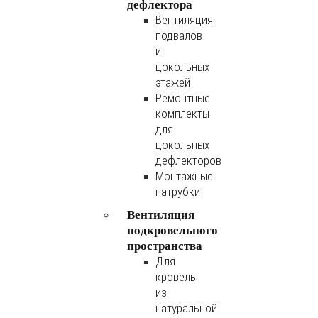
дефлектора
Вентиляция
подвалов
и
цокольных
этажей
Ремонтные
комплекты
для
цокольных
дефлекторов
Монтажные
патрубки
Вентиляция
подкровельного
пространства
Для
кровель
из
натуральной