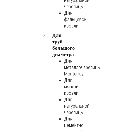
натуральной
черепицы
Для
фальцевой
кровли
Для
труб
большого
диаметра
Для
металлочерепицы
Monterrey
Для
мягкой
кровли
Для
натуральной
черепицы
Для
цементно