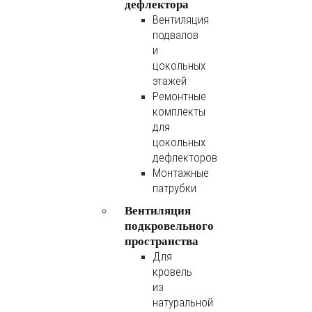
дефлектора
Вентиляция
подвалов
и
цокольных
этажей
Ремонтные
комплекты
для
цокольных
дефлекторов
Монтажные
патрубки
Вентиляция
подкровельного
пространства
Для
кровель
из
натуральной