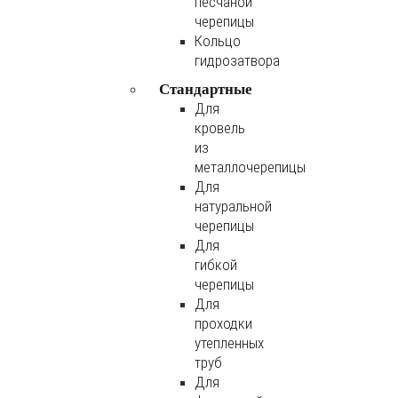
песчаной
черепицы
Кольцо
гидрозатвора
Стандартные
Для
кровель
из
металлочерепицы
Для
натуральной
черепицы
Для
гибкой
черепицы
Для
проходки
утепленных
труб
Для