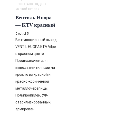
ПРОСТРАНСТВА
,
ДЛЯ
МЯГКОЙ КРОВЛИ
Вентиль Huopa
— KTV красный
0
out of 5
Вентиляционный выход
VENTIL HUOPA KTV Vilpe
в красном цвете.
Предназначен для
вывода вентиляции на
кровлю из красной и
красно-коричневой
металлочерепицы.
Полипропилен, УФ-
стабилизированный,
армирован