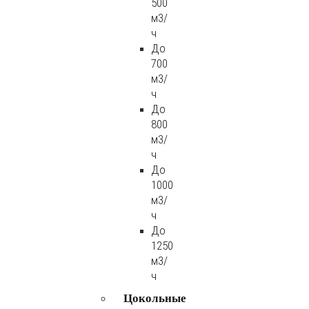
500
м3/
ч
До
700
м3/
ч
До
800
м3/
ч
До
1000
м3/
ч
До
1250
м3/
ч
Цокольные