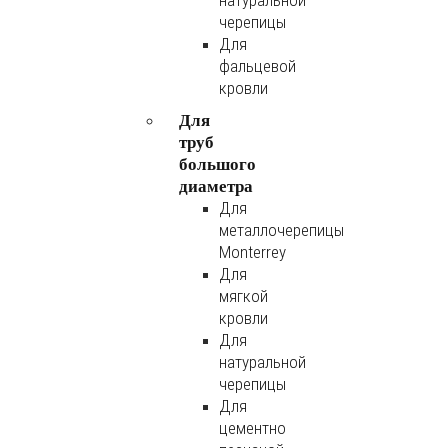
натуральной
черепицы
Для
фальцевой
кровли
Для
труб
большого
диаметра
Для
металлочерепицы
Monterrey
Для
мягкой
кровли
Для
натуральной
черепицы
Для
цементно