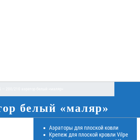
 — 200/210 аэратор белый «маляр»
тор белый «маляр»
Аэраторы для плоской ковли
Крепеж для плоской кровли Vilpe