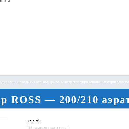
ягкой
одвалов и цокольных этажей
,
Цокольные дефлектора
Цокольный аэратор ROSS
р ROSS — 200/210 аэра
0
out of 5
( Отзывов пока нет. )