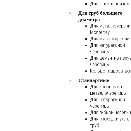
Для фальцевой кро
Для труб большого
диаметра
Для металлочереп
Monterrey
Для мягкой кровли
Для натуральной
черепицы
Для цементно песч
черепицы
Кольцо гидрозатво
Стандартные
Для кровель из
металлочерепицы
Для натуральной
черепицы
Для гибкой черепи
Для проходки утеп
труб