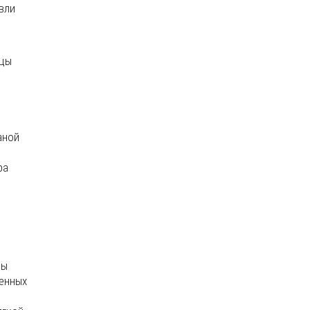
вли
ицы
аной
ра
цы
ленных