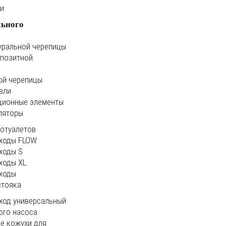
ки
льного
уральной черепицы
мпозитной
ой черепицы
вли
ционные элементы
ляторы
иотуалетов
ходы FLOW
ходы S
ходы XL
ходы
стояка
ход универсальный
ого насоса
е кожухи для