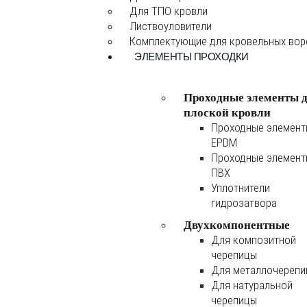
Для ТПО кровли
Листвоуловители
Комплектующие для кровельных во
ЭЛЕМЕНТЫ ПРОХОДКИ
Проходные элементы 
плоской кровли
Проходные элемен
EPDM
Проходные элемен
ПВХ
Уплотнители
гидрозатвора
Двухкомпонентные
Для композитной
черепицы
Для металлочереп
Для натуральной
черепицы