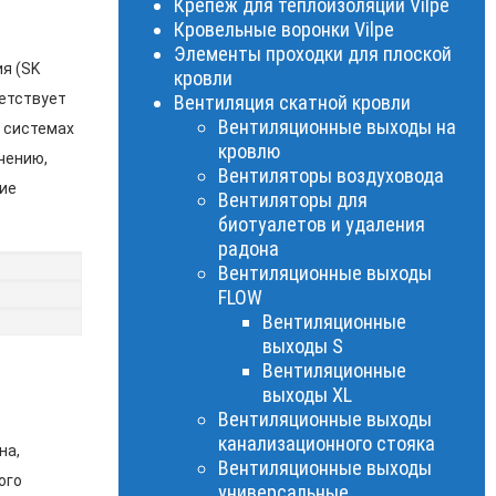
Крепеж для теплоизоляции Vilpe
Кровельные воронки Vilpe
Элементы проходки для плоской
я (SK
кровли
ветствует
Вентиляция скатной кровли
Вентиляционные выходы на
в системах
кровлю
чению,
Вентиляторы воздуховода
ие
Вентиляторы для
биотуалетов и удаления
радона
Вентиляционные выходы
FLOW
Вентиляционные
выходы S
Вентиляционные
выходы XL
Вентиляционные выходы
канализационного стояка
на,
Вентиляционные выходы
ого
универсальные