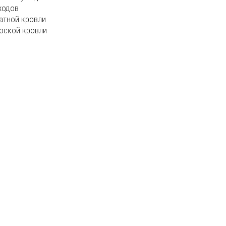
ходов
атной кровли
оской кровли