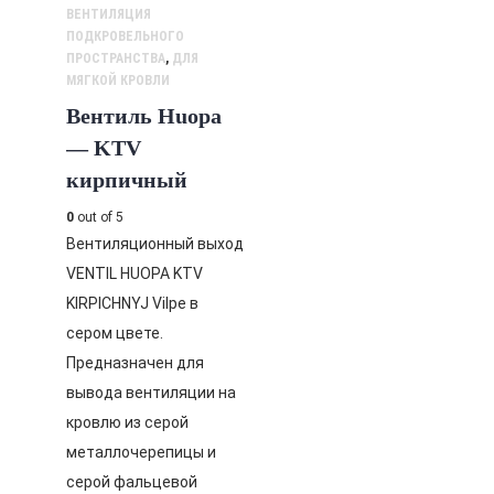
ВЕНТИЛЯЦИЯ
ПОДКРОВЕЛЬНОГО
ПРОСТРАНСТВА
,
ДЛЯ
МЯГКОЙ КРОВЛИ
Вентиль Huopa
— KTV
кирпичный
0
out of 5
Вентиляционный выход
VENTIL HUOPA KTV
KIRPICHNYJ Vilpe в
сером цвете.
Предназначен для
вывода вентиляции на
кровлю из серой
металлочерепицы и
серой фальцевой