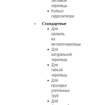
песчаной
черепицы
Кольцо
гидрозатвора
Стандартные
Для
кровель
из
металлочерепицы
Для
натуральной
черепицы
Для
гибкой
черепицы
Для
проходки
утепленных
труб
Для