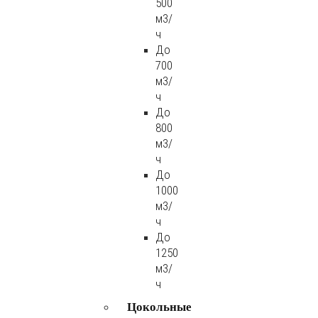
500
м3/
ч
До
700
м3/
ч
До
800
м3/
ч
До
1000
м3/
ч
До
1250
м3/
ч
Цокольные