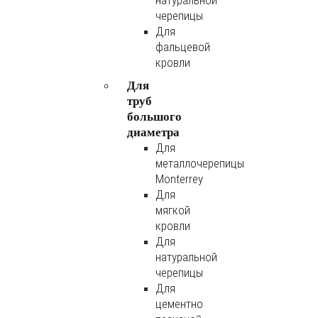
натуральной
черепицы
Для
фальцевой
кровли
Для
труб
большого
диаметра
Для
металлочерепицы
Monterrey
Для
мягкой
кровли
Для
натуральной
черепицы
Для
цементно