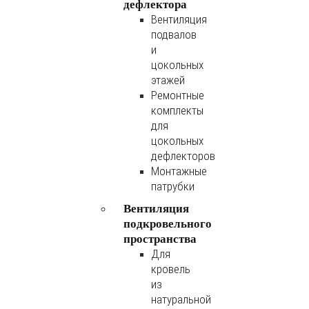
дефлектора
Вентиляция
подвалов
и
цокольных
этажей
Ремонтные
комплекты
для
цокольных
дефлекторов
Монтажные
патрубки
Вентиляция
подкровельного
пространства
Для
кровель
из
натуральной