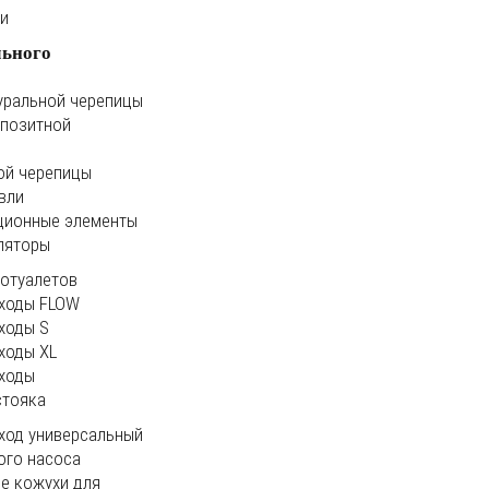
ки
льного
уральной черепицы
мпозитной
ой черепицы
вли
ционные элементы
ляторы
иотуалетов
ходы FLOW
ходы S
ходы XL
ходы
стояка
ход универсальный
ого насоса
е кожухи для