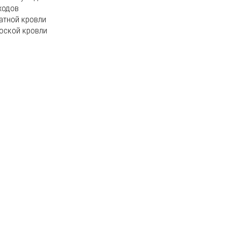
ходов
атной кровли
оской кровли