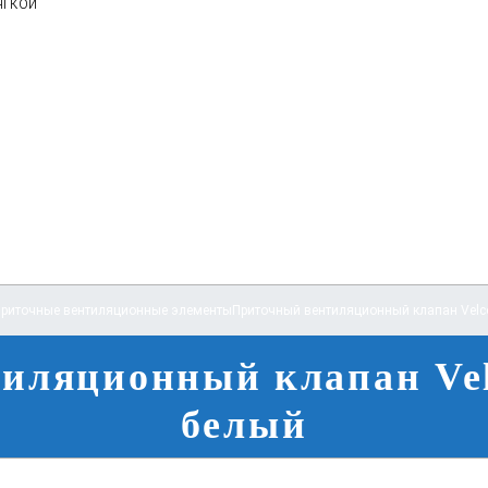
ягкой
риточные вентиляционные элементы
Приточный вентиляционный клапан Velc
иляционный клапан Vel
белый