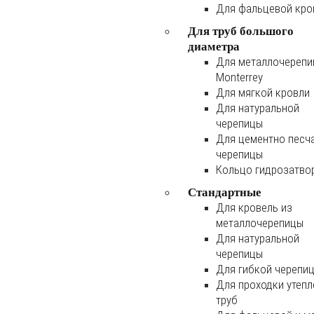
Для фальцевой кро
Для труб большого
диаметра
Для металлочереп
Monterrey
Для мягкой кровли
Для натуральной
черепицы
Для цементно песч
черепицы
Кольцо гидрозатво
Стандартные
Для кровель из
металлочерепицы
Для натуральной
черепицы
Для гибкой черепи
Для проходки утеп
труб