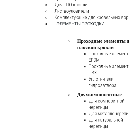
Для ТПО кровли
Листвоуловители
Комплектующие для кровельных во
ЭЛЕМЕНТЫ ПРОХОДКИ
Проходные элементы 
плоской кровли
Проходные элемен
EPDM
Проходные элемен
ПВХ
Уплотнители
гидрозатвора
Двухкомпонентные
Для композитной
черепицы
Для металлочереп
Для натуральной
черепицы