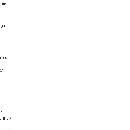
вли
ицы
аной
ра
цы
ленных