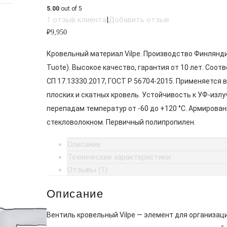
5.00
out of 5
1
отзыв клиента
|
Добавить отзыв
₽
9,950
Кровельный материал Vilpe. Производство Финлянди
Tuote). Высокое качество, гарантия от 10 лет. Соот
СП 17.13330.2017, ГОСТ Р 56704-2015. Применяется 
плоских и скатных кровель. Устойчивость к УФ-излу
перепадам температур от -60 до +120 °C. Армирован
стекловолокном. Первичный полипропилен.
Описание
Технические характеристики
Отзывы (1)
Описание
Вентиль кровельный Vilpe — элемент для организац