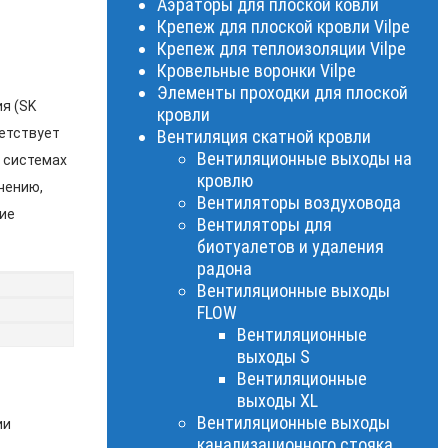
Аэраторы для плоской ковли
Крепеж для плоской кровли Vilpe
Крепеж для теплоизоляции Vilpe
Кровельные воронки Vilpe
Элементы проходки для плоской
я (SK
кровли
ветствует
Вентиляция скатной кровли
Вентиляционные выходы на
в системах
кровлю
чению,
Вентиляторы воздуховода
ие
Вентиляторы для
биотуалетов и удаления
радона
Вентиляционные выходы
FLOW
Вентиляционные
выходы S
Вентиляционные
выходы XL
Вентиляционные выходы
ии
канализационного стояка