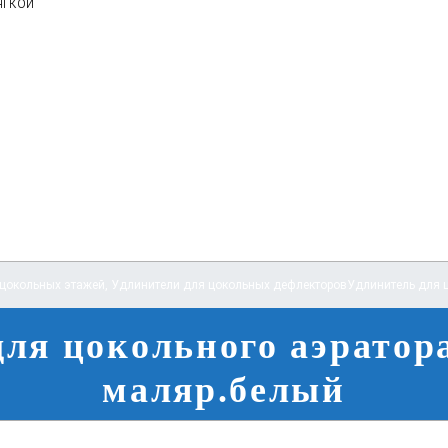
ягкой
 цокольных этажей
,
Удлинители для цокольных дефлекторов
Удлинитель для 
для цокольного аэратор
маляр.белый