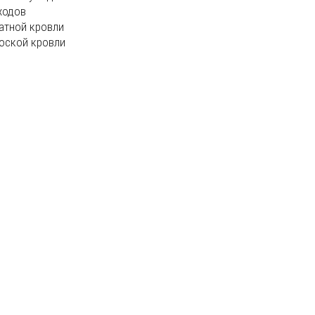
ходов
атной кровли
оской кровли