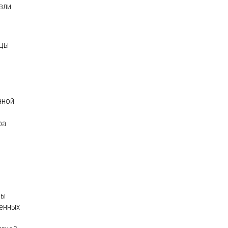
вли
ицы
аной
ра
цы
ленных