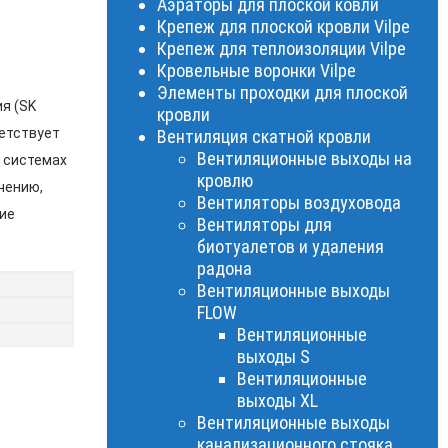
Аэраторы для плоской ковли
Крепеж для плоской кровли Vilpe
Крепеж для теплоизоляции Vilpe
Кровельные воронки Vilpe
Элементы проходки для плоской
я (SK
кровли
ветствует
Вентиляция скатной кровли
Вентиляционные выходы на
в системах
кровлю
чению,
Вентиляторы воздуховода
ие
Вентиляторы для
биотуалетов и удаления
радона
Вентиляционные выходы
FLOW
Вентиляционные
выходы S
Вентиляционные
выходы XL
Вентиляционные выходы
канализационного стояка