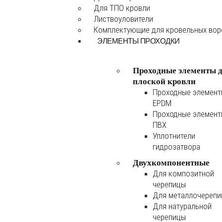
Для ТПО кровли
Листвоуловители
Комплектующие для кровельных во
ЭЛЕМЕНТЫ ПРОХОДКИ
Проходные элементы 
плоской кровли
Проходные элемен
EPDM
Проходные элемен
ПВХ
Уплотнители
гидрозатвора
Двухкомпонентные
Для композитной
черепицы
Для металлочереп
Для натуральной
черепицы