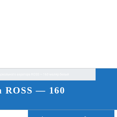
цокольного аэратора ROSS — 160 маляр.белый
а ROSS — 160