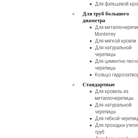
Для фальцевой кро
Для труб большого
диаметра
Для металлочереп
Monterrey
Для мягкой кровли
Для натуральной
черепицы
Для цементно песч
черепицы
Кольцо гидрозатво
Стандартные
Для кровель из
металлочерепицы
Для натуральной
черепицы
Для гибкой черепи
Для проходки утеп
труб