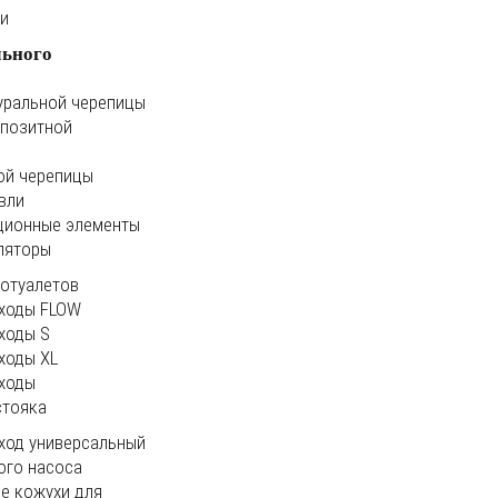
ки
льного
уральной черепицы
мпозитной
ой черепицы
вли
ционные элементы
ляторы
иотуалетов
ходы FLOW
ходы S
ходы XL
ходы
стояка
ход универсальный
ого насоса
е кожухи для