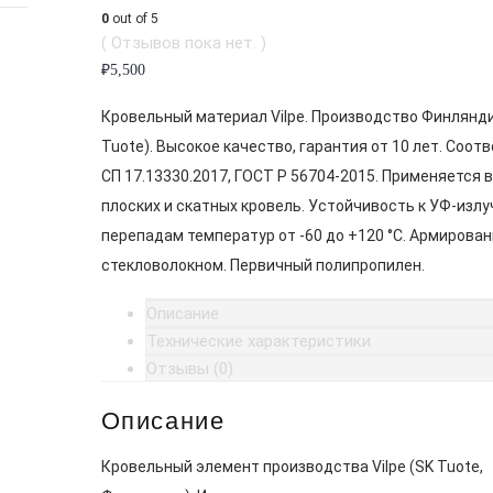
0
out of 5
( Отзывов пока нет. )
₽
5,500
Кровельный материал Vilpe. Производство Финлянди
Tuote). Высокое качество, гарантия от 10 лет. Соот
СП 17.13330.2017, ГОСТ Р 56704-2015. Применяется 
плоских и скатных кровель. Устойчивость к УФ-излу
перепадам температур от -60 до +120 °C. Армирован
стекловолокном. Первичный полипропилен.
Описание
Технические характеристики
Отзывы (0)
Описание
Кровельный элемент производства Vilpe (SK Tuote,