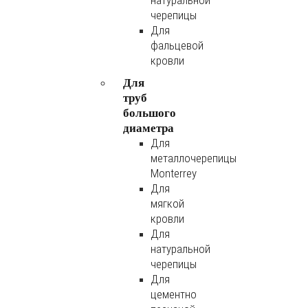
натуральной
черепицы
Для
фальцевой
кровли
Для
труб
большого
диаметра
Для
металлочерепицы
Monterrey
Для
мягкой
кровли
Для
натуральной
черепицы
Для
цементно