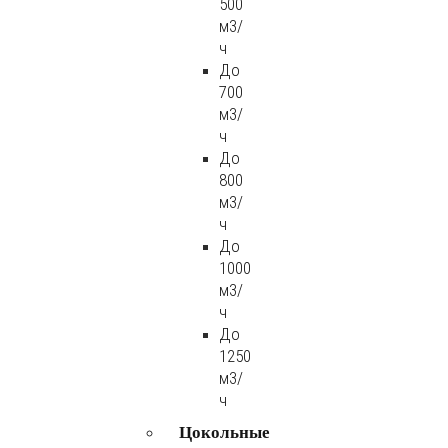
500
м3/
ч
До
700
м3/
ч
До
800
м3/
ч
До
1000
м3/
ч
До
1250
м3/
ч
Цокольные