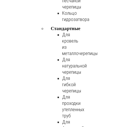
песчаной
черепицы
Кольцо
гидрозатвора
Стандартные
Для
кровель
из
металлочерепицы
Для
натуральной
черепицы
Для
гибкой
черепицы
Для
проходки
утепленных
труб
Для