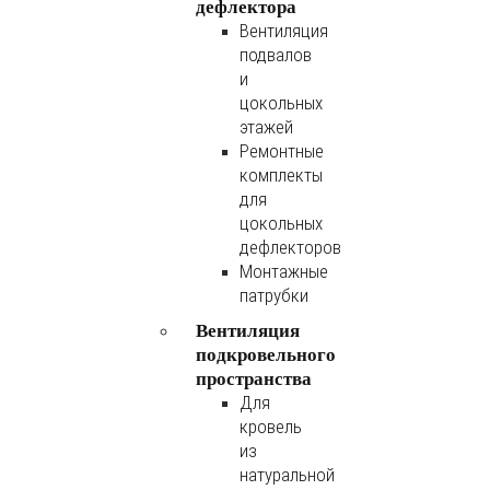
дефлектора
Вентиляция
подвалов
и
цокольных
этажей
Ремонтные
комплекты
для
цокольных
дефлекторов
Монтажные
патрубки
Вентиляция
подкровельного
пространства
Для
кровель
из
натуральной