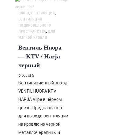
HUOPA
,
ВЕНТИЛЯЦИЯ
,
ВЕНТИЛЯЦИЯ
ПОДКРОВЕЛЬНОГО
ПРОСТРАНСТВА
,
ДЛЯ
МЯГКОЙ КРОВЛИ
Вентиль Huopa
— KTV / Harja
черный
0
out of 5
Вентиляционный выход
VENTIL HUOPA KTV
HARJA Vilpe в чёрном
цвете. Предназначен
для вывода вентиляции
на кровлю из чёрной
металлочерепицы и