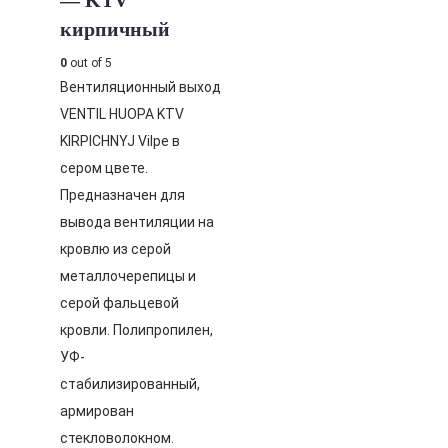
— KTV
кирпичный
0
out of 5
Вентиляционный выход
VENTIL HUOPA KTV
KIRPICHNYJ Vilpe в
сером цвете.
Предназначен для
вывода вентиляции на
кровлю из серой
металлочерепицы и
серой фальцевой
кровли. Полипропилен,
УФ-
стабилизированный,
армирован
стекловолокном.