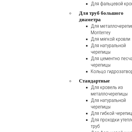
Для фальцевой кро
Для труб большого
диаметра
Для металлочереп
Monterrey
Для мягкой кровли
Для натуральной
черепицы
Для цементно песч
черепицы
Кольцо гидрозатво
Стандартные
Для кровель из
металлочерепицы
Для натуральной
черепицы
Для гибкой черепи
Для проходки утеп
труб