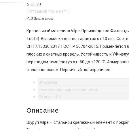
0
out of 5
( Отзывов пока нет. )
₽
18
Цена за штуку
Кровельный материал Vilpe. Производство Финлянди
Tuote). Высокое качество, гарантия от 10 лет. Соот
СП 17.13330.2017, ГОСТ Р 56704-2015. Применяется 
плоских и скатных кровель. Устойчивость к УФ-излу
перепадам температур от -60 до +120 °C. Армирован
стекловолокном. Первичный полипропилен.
Описание
Технические характеристики
Отзывы (0)
Описание
Шуруп Vilpe — стальной крепёжный элемент с покр