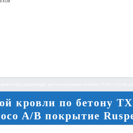
ягкой
кровли Vilpe
,
Шурупы
Шуруп для плоской кровли по бетону TX 25 — 6.3 x 80 дл
й кровли по бетону TX 
oco A/B покрытие Rusp