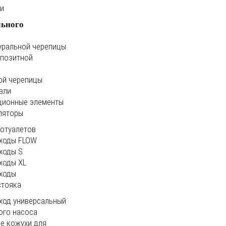
ки
льного
уральной черепицы
мпозитной
ой черепицы
вли
ционные элементы
ляторы
иотуалетов
ходы FLOW
ходы S
ходы XL
ходы
стояка
ход универсальный
ого насоса
е кожухи для