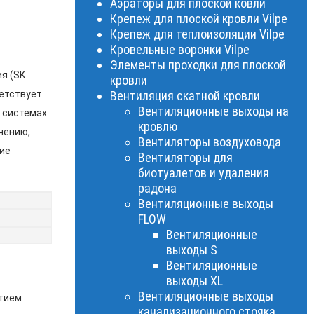
Аэраторы для плоской ковли
Крепеж для плоской кровли Vilpe
Крепеж для теплоизоляции Vilpe
Кровельные воронки Vilpe
Элементы проходки для плоской
я (SK
кровли
ветствует
Вентиляция скатной кровли
Вентиляционные выходы на
в системах
кровлю
чению,
Вентиляторы воздуховода
ие
Вентиляторы для
биотуалетов и удаления
радона
Вентиляционные выходы
FLOW
Вентиляционные
выходы S
Вентиляционные
выходы XL
Вентиляционные выходы
ытием
канализационного стояка