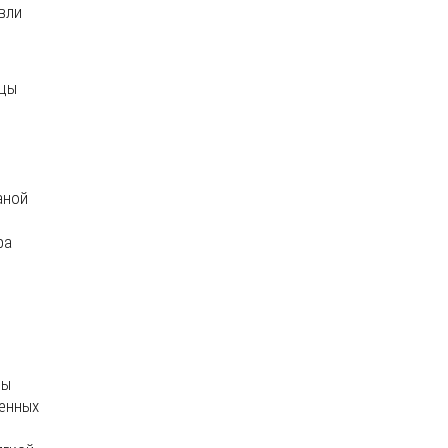
вли
ицы
аной
ра
цы
ленных