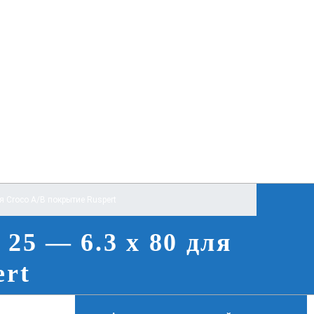
я Croco A/B покрытие Ruspert
25 — 6.3 x 80 для
ert