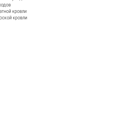
ходов
атной кровли
оской кровли