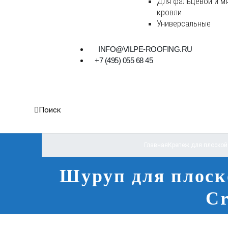
Для фальцевой и м
кровли
Универсальные
INFO@VILPE-ROOFING.RU
+7 (495) 055 68 45
Поиск
Главная
Крепеж для плоской 
Шуруп для плоско
Cr