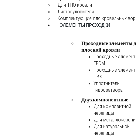
Для ТПО кровли
Листвоуловители
Комплектующие для кровельных во
ЭЛЕМЕНТЫ ПРОХОДКИ
Проходные элементы 
плоской кровли
Проходные элемен
EPDM
Проходные элемен
ПВХ
Уплотнители
гидрозатвора
Двухкомпонентные
Для композитной
черепицы
Для металлочереп
Для натуральной
черепицы