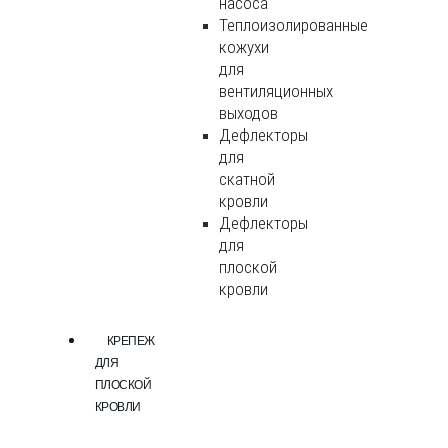
насоса
Теплоизолированные
кожухи
для
вентиляционных
выходов
Дефлекторы
для
скатной
кровли
Дефлекторы
для
плоской
кровли
КРЕПЕЖ
ДЛЯ
ПЛОСКОЙ
КРОВЛИ