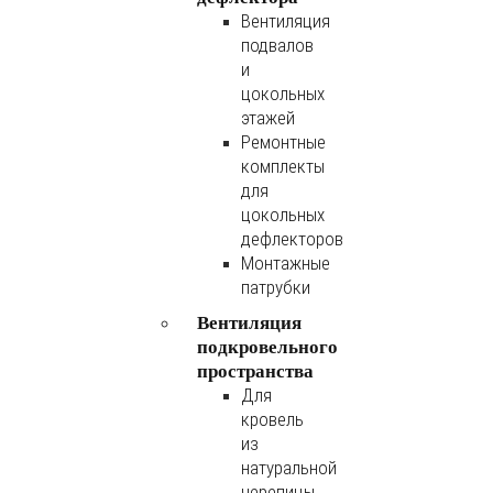
Вентиляция
подвалов
и
цокольных
этажей
Ремонтные
комплекты
для
цокольных
дефлекторов
Монтажные
патрубки
Вентиляция
подкровельного
пространства
Для
кровель
из
натуральной
черепицы