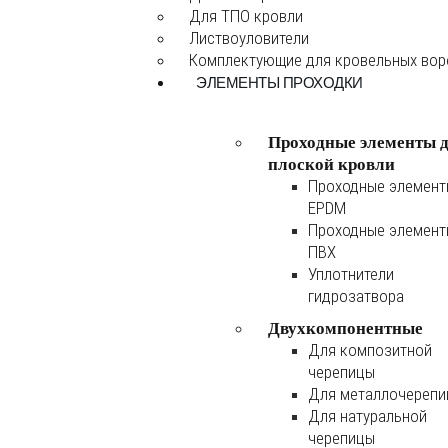
Для ТПО кровли
Листвоуловители
Комплектующие для кровельных во
ЭЛЕМЕНТЫ ПРОХОДКИ
Проходные элементы 
плоской кровли
Проходные элемен
EPDM
Проходные элемен
ПВХ
Уплотнители
гидрозатвора
Двухкомпонентные
Для композитной
черепицы
Для металлочереп
Для натуральной
черепицы