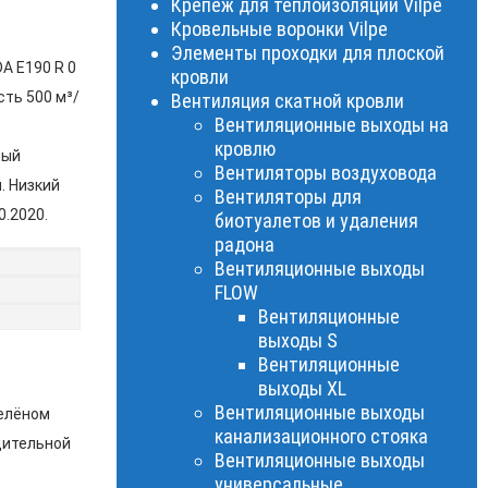
Крепеж для теплоизоляции Vilpe
Кровельные воронки Vilpe
Элементы проходки для плоской
 E190 R 0
кровли
сть 500 м³/
Вентиляция скатной кровли
Вентиляционные выходы на
кровлю
ный
Вентиляторы воздуховода
. Низкий
Вентиляторы для
0.2020.
биотуалетов и удаления
радона
Вентиляционные выходы
FLOW
Вентиляционные
выходы S
Вентиляционные
выходы XL
Вентиляционные выходы
зелёном
канализационного стояка
дительной
Вентиляционные выходы
универсальные