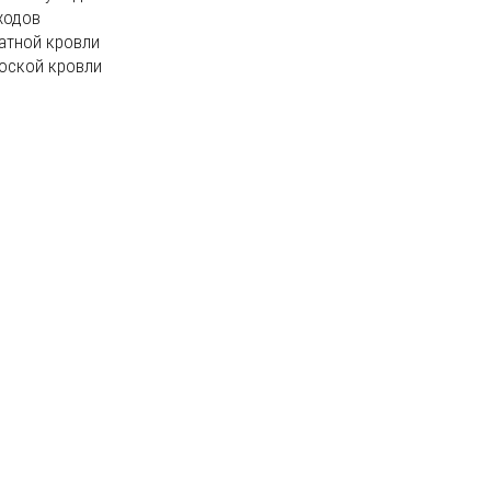
ходов
атной кровли
оской кровли