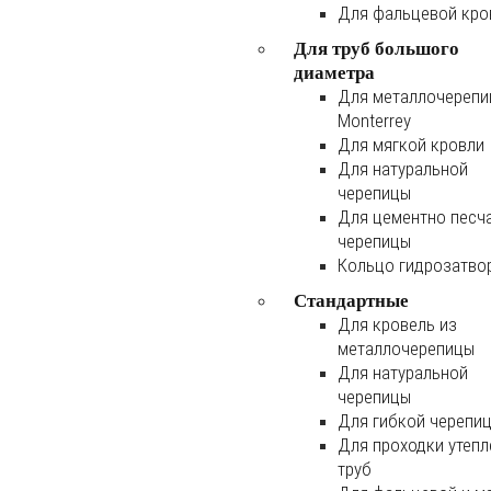
Для фальцевой кро
Для труб большого
диаметра
Для металлочереп
Monterrey
Для мягкой кровли
Для натуральной
черепицы
Для цементно песч
черепицы
Кольцо гидрозатво
Стандартные
Для кровель из
металлочерепицы
Для натуральной
черепицы
Для гибкой черепи
Для проходки утеп
труб