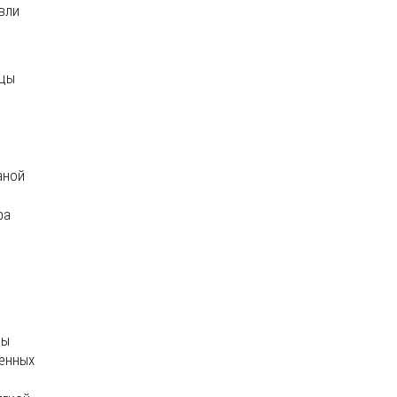
вли
ицы
аной
ра
цы
ленных