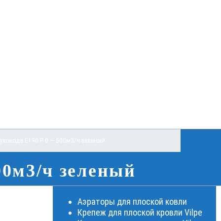
уховода E190 Р 0 — 500м3/ч зеленый
00м3/ч зеленый
Аэраторы для плоской ковли
Крепеж для плоской кровли Vilpe