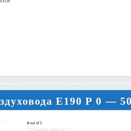
ягкой
е выходы на кровлю
,
Вентиляторы воздуховода
,
до 500 м3/ч
Вентилятор возд
здуховода E190 Р 0 — 5
0
out of 5
( Отзывов пока нет. )