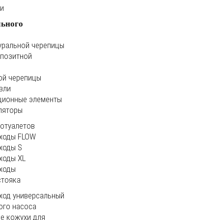
ки
льного
уральной черепицы
мпозитной
ой черепицы
вли
ционные элементы
ляторы
иотуалетов
ходы FLOW
ходы S
ходы XL
ходы
стояка
ход универсальный
ого насоса
е кожухи для