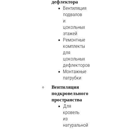
дефлектора
Вентиляция
подвалов
и
цокольных
этажей
Ремонтные
комплекты
для
цокольных
дефлекторов
Монтажные
патрубки
Вентиляция
подкровельного
пространства
Для
кровель
из
натуральной