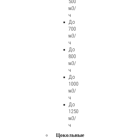
500
м3/
ч
До
700
м3/
ч
До
800
м3/
ч
До
1000
м3/
ч
До
1250
м3/
ч
Цокольные