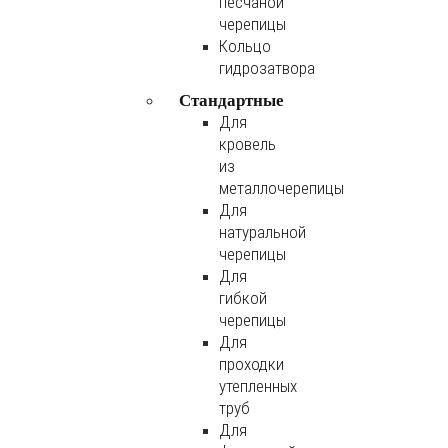
песчаной
черепицы
Кольцо
гидрозатвора
Стандартные
Для
кровель
из
металлочерепицы
Для
натуральной
черепицы
Для
гибкой
черепицы
Для
проходки
утепленных
труб
Для