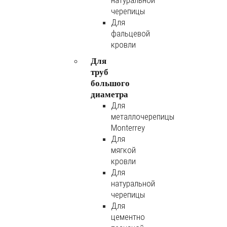
натуральной
черепицы
Для
фальцевой
кровли
Для
труб
большого
диаметра
Для
металлочерепицы
Monterrey
Для
мягкой
кровли
Для
натуральной
черепицы
Для
цементно