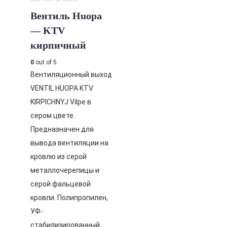
Вентиль Huopa
— KTV
кирпичный
0
out of 5
Вентиляционный выход
VENTIL HUOPA KTV
KIRPICHNYJ Vilpe в
сером цвете.
Предназначен для
вывода вентиляции на
кровлю из серой
металлочерепицы и
серой фальцевой
кровли. Полипропилен,
УФ-
стабилизированный,